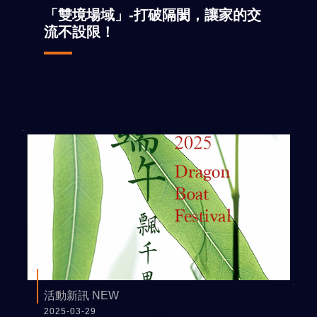
「雙境場域」-打破隔閡，讓家的交
流不設限！
活動新訊 NEW
2025-03-29