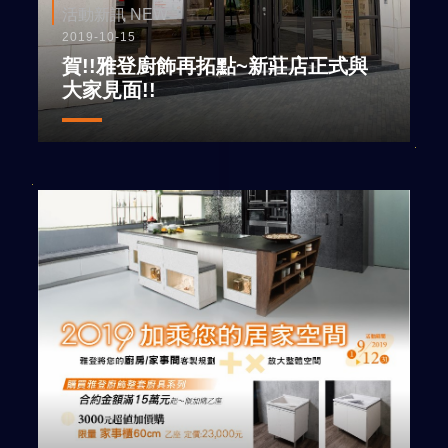
活動新訊 NEW
2019-10-15
賀!!雅登廚飾再拓點~新莊店正式與
大家見面!!