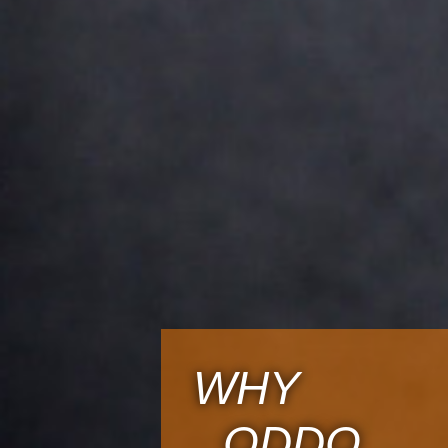
WHY
ODDO