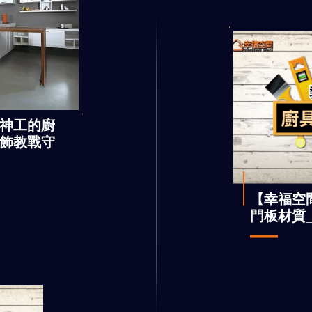
神工的廚
飾教戰守
【幸福空
門板材質