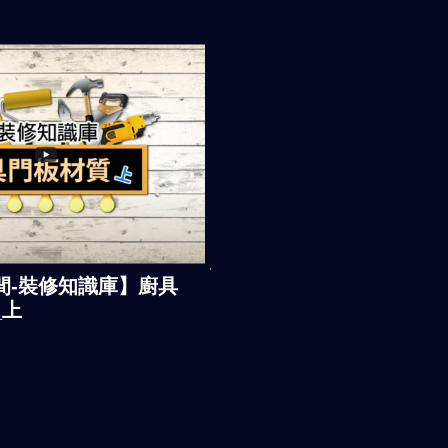
間-裝修知識庫】廚具
_上