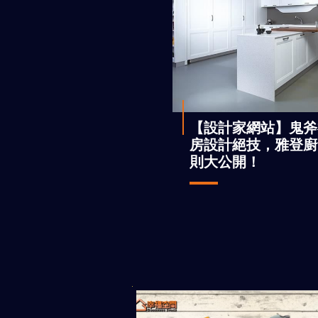
【設計家網站】鬼斧
房設計絕技，雅登廚
則大公開！