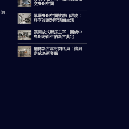
交餐廚空間
格調，
單層餐廚空間被群山環繞！
靜享複層別墅清幽生活
讓開放式廚房主宰！圍繞中
島廚房而生的新古典宅
翻轉新古屋封閉格局！讓廚
房成為新客廳