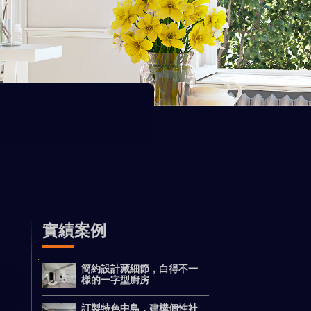
實績案例
簡約設計藏細節，白得不一
樣的一字型廚房
訂製特色中島，建構個性社