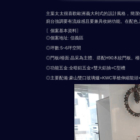
主葉太太很喜歡歐洲義大利式的設計風格，簡潔
廚台強調要有流線感且要兼具收納功能。在配色
〖個案基本資料〗
◎個案地址: 信義區
◎坪數:5~6坪空間
◎門板/檯面:晶采為主體、搭配H90木紋門板。檯
◎功能五金:全暗鋁五金+雙大鋁抽+C型槽
◎主要配備:豪山雙口玻璃爐+KWC單槍伸縮龍頭