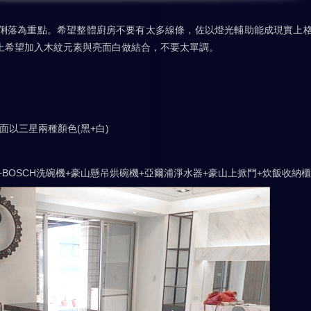
俐落為重點。希望整體廚房不要有太多線條，佐以燈光輔助能成現實上
上希望加入木紋元素與亮面白做結合，不要太單調。
面以三星兩種顏色(黑+白)
+BOSCH洗碗機+豪山懸吊烘碗機+亞爾浦淨水器+豪山上掀門+炊飯收納櫃