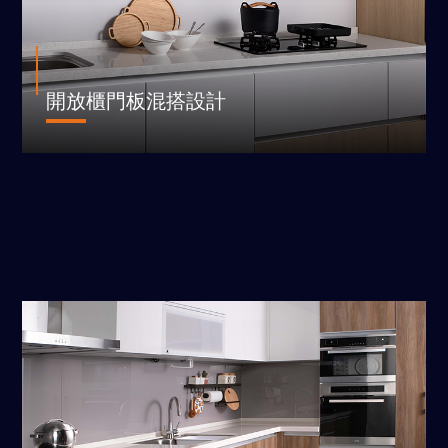
開放櫃門板混搭設計