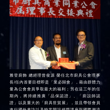
雅登廚飾 總經理曾俊源 榮任北市廚具公會理事
長/任內首要目標即是「業必歸會」，藉由群體力
量為公會會員爭取最大的福利；另在這三年的任
期內，將持續推廣「品保認證」、「廚設師認
證」以及重大的「廚具世貿展」，並且帶領會員
進行國外參訪以及時常開設經營講座與國際潮流